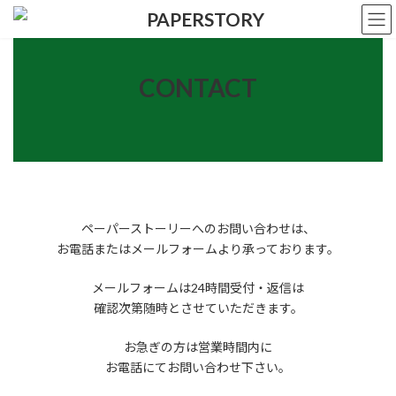
コ
ナ
ン
ビ
テ
ゲ
ン
ー
ツ
シ
CONTACT
へ
ョ
ス
ン
キ
に
ッ
移
プ
動
ペーパーストーリーへのお問い合わせは、
お電話またはメールフォームより承っております。
メールフォームは24時間受付・返信は
確認次第随時とさせていただきます。
​お急ぎの方は営業時間内に
お電話にてお問い合わせ下さい。